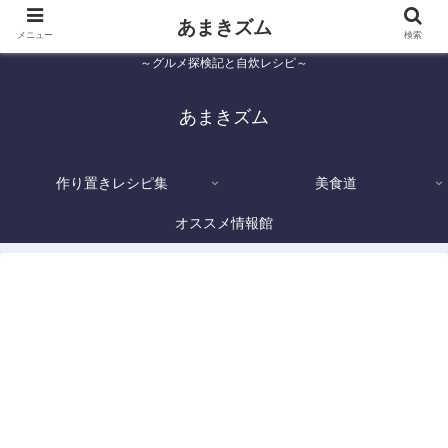
あまきズム
メニュー
検索
～グルメ探検記と自炊レシピ～
あまきズム
作り置きレシピ集
美食道
オススメ情報館