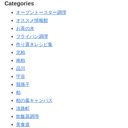
Categories
オーブントースター調理
オススメ情報館
お茶の水
フライパン調理
作り置きレシピ集
北柏
南柏
品川
守谷
我孫子
柏
柏の葉キャンパス
淡路町
炊飯器調理
美食道