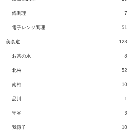
鍋調理
7
電子レンジ調理
51
美食道
123
お茶の水
8
北柏
52
南柏
10
品川
1
守谷
3
我孫子
10