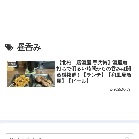
昼呑み
【北柏：居酒屋 吞兵衛】酒屋角
北柏
打ちで明るい時間からの呑みは開
放感抜群！【ランチ】【和風居酒
屋】【ビール】
2025.05.09