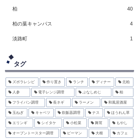
柏
40
柏の葉キャンパス
4
淡路町
1
タグ
ズボラレシピ
作り置き
ランチ
ディナー
北柏
人参
電子レンジ調理
ぶなしめじ
柏
フライパン調理
長ネギ
ラーメン
和風居酒屋
玉ねぎ
キャベツ
炊飯器調理
ナス
ほうれん草
エリンギ
シイタケ
小松菜
舞茸
もやし
オーブントースター調理
ピーマン
大根
カフェ