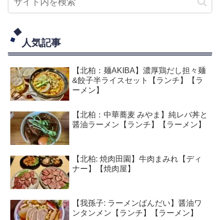
人気記事
【北柏：麺AKIBA】濃厚鶏だし担々麺
&餃子半ライスセット【ランチ】【ラ
ーメン】
【北柏：中華蕎麦 みやま】純レバ丼と
醤油ラーメン【ランチ】【ラーメン】
【北柏: 焼肉田園】牛肉まみれ【ディ
ナー】【焼肉屋】
【我孫子: ラーメンばんだい】醤油ワ
ンタンメン【ランチ】【ラーメン】