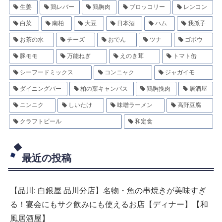
生姜
鶏レバー
鶏胸肉
ブロッコリー
レンコン
白菜
南柏
大豆
日本酒
ハム
我孫子
お茶の水
チーズ
おでん
ツナ
ゴボウ
豚モモ
万能ねぎ
えのき茸
トマト缶
シーフードミックス
コンニャク
ジャガイモ
ダイニングバー
柏の葉キャンパス
鶏胸挽肉
居酒屋
ニンニク
しいたけ
味噌ラーメン
高野豆腐
クラフトビール
和定食
最近の投稿
【品川: 白銀屋 品川分店】名物・魚の串焼きが美味すぎ
る！宴会にもサク飲みにも使えるお店【ディナー】【和
風居酒屋】