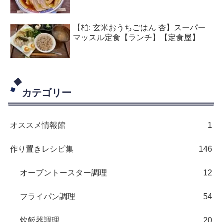
【柏: 玄米おうちごはん 杏】スーパー
マッスル定食【ランチ】【定食屋】
カテゴリー
オススメ情報館
1
作り置きレシピ集
146
オーブントースター調理
12
フライパン調理
54
炊飯器調理
20