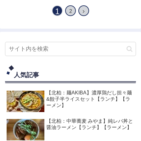
1
2
人気記事
【北柏：麺AKIBA】濃厚鶏だし担々麺
&餃子半ライスセット【ランチ】【ラ
ーメン】
【北柏：中華蕎麦 みやま】純レバ丼と
醤油ラーメン【ランチ】【ラーメン】