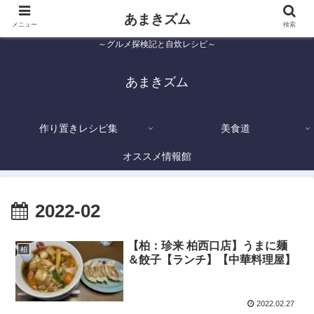
あまきズム
メニュー
検索
～グルメ探検記と自炊レシピ～
あまきズム
作り置きレシピ集
美食道
オススメ情報館
2022-02
【柏：珍来 柏西口店】うまに麺
柏
＆餃子【ランチ】【中華料理屋】
2022.02.27