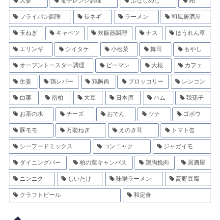
人参
電子レンジ調理
ぶなしめじ
柏
フライパン調理
長ネギ
ラーメン
和風居酒屋
玉ねぎ
キャベツ
炊飯器調理
ナス
ほうれん草
エリンギ
シイタケ
小松菜
舞茸
もやし
オーブントースター調理
ピーマン
大根
カフェ
生姜
鶏レバー
鶏胸肉
ブロッコリー
レンコン
白菜
南柏
大豆
日本酒
ハム
我孫子
お茶の水
チーズ
おでん
ツナ
ゴボウ
豚モモ
万能ねぎ
えのき茸
トマト缶
シーフードミックス
コンニャク
ジャガイモ
ダイニングバー
柏の葉キャンパス
鶏胸挽肉
居酒屋
ニンニク
しいたけ
味噌ラーメン
高野豆腐
クラフトビール
和定食