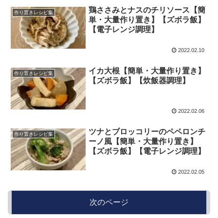
鶏ささみとナスのチリソース【簡
作り置きレシピ集
単・大量作り置き】【ズボラ飯】
【電子レンジ調理】
2022.02.10
イカ大根【簡単・大量作り置き】
作り置きレシピ集
【ズボラ飯】【炊飯器調理】
2022.02.06
ツナとブロッコリーのペペロンチ
作り置きレシピ集
ーノ風【簡単・大量作り置き】
【ズボラ飯】【電子レンジ調理】
2022.02.05
次のページ