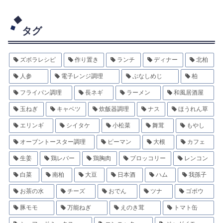
タグ
ズボラレシピ
作り置き
ランチ
ディナー
北柏
人参
電子レンジ調理
ぶなしめじ
柏
フライパン調理
長ネギ
ラーメン
和風居酒屋
玉ねぎ
キャベツ
炊飯器調理
ナス
ほうれん草
エリンギ
シイタケ
小松菜
舞茸
もやし
オーブントースター調理
ピーマン
大根
カフェ
生姜
鶏レバー
鶏胸肉
ブロッコリー
レンコン
白菜
南柏
大豆
日本酒
ハム
我孫子
お茶の水
チーズ
おでん
ツナ
ゴボウ
豚モモ
万能ねぎ
えのき茸
トマト缶