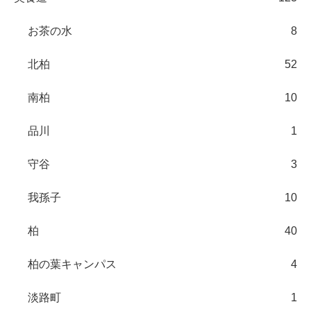
お茶の水
8
北柏
52
南柏
10
品川
1
守谷
3
我孫子
10
柏
40
柏の葉キャンパス
4
淡路町
1