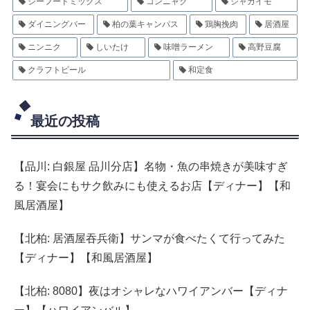
シーフードミックス
コンニャク
ジャガイモ
ダイニングバー
柏の葉キャンパス
鶏胸挽肉
居酒屋
ニンニク
しいたけ
味噌ラーメン
高野豆腐
クラフトビール
和定食
最近の投稿
【品川: 白銀屋 品川分店】名物・魚の串焼きが美味すぎ
る！宴会にもサク飲みにも使えるお店【ディナー】【和
風居酒屋】
【北柏: 居酒屋吞兵衛】サンマが食べたくて行ってみた
【ディナー】【和風居酒屋】
【北柏: 8080】夜はオシャレなハワイアンバー【ディナ