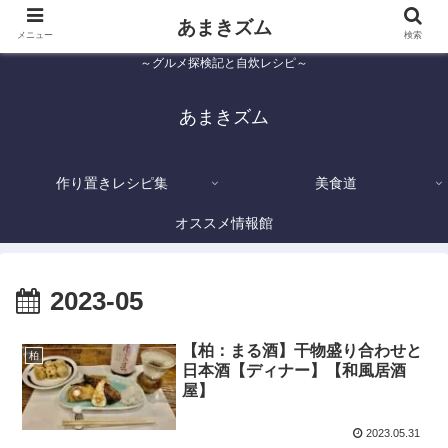
あまきズム
メニュー
検索
～グルメ探検記と自炊レシピ～
あまきズム
作り置きレシピ集
美食道
オススメ情報館
2023-05
【柏：まる酒】干物盛り合わせと
柏
日本酒【ディナー】【和風居酒
屋】
2023.05.31