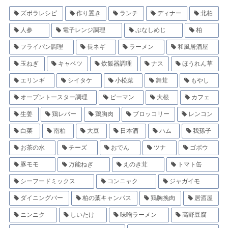
ズボラレシピ
作り置き
ランチ
ディナー
北柏
人参
電子レンジ調理
ぶなしめじ
柏
フライパン調理
長ネギ
ラーメン
和風居酒屋
玉ねぎ
キャベツ
炊飯器調理
ナス
ほうれん草
エリンギ
シイタケ
小松菜
舞茸
もやし
オーブントースター調理
ピーマン
大根
カフェ
生姜
鶏レバー
鶏胸肉
ブロッコリー
レンコン
白菜
南柏
大豆
日本酒
ハム
我孫子
お茶の水
チーズ
おでん
ツナ
ゴボウ
豚モモ
万能ねぎ
えのき茸
トマト缶
シーフードミックス
コンニャク
ジャガイモ
ダイニングバー
柏の葉キャンパス
鶏胸挽肉
居酒屋
ニンニク
しいたけ
味噌ラーメン
高野豆腐