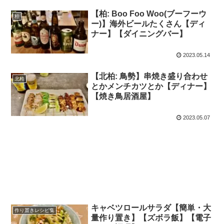
【柏: Boo Foo Woo(ブーフーウ
柏
ー)】海外ビールたくさん【ディ
ナー】【ダイニングバー】
2023.05.14
【北柏: 鳥勢】串焼き盛り合わせ
北柏
とかメンチカツとか【ディナー】
【焼き鳥居酒屋】
2023.05.07
キャベツロールサラダ【簡単・大
作り置きレシピ集
量作り置き】【ズボラ飯】【電子