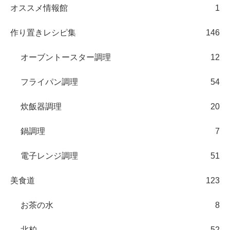
オススメ情報館
1
作り置きレシピ集
146
オーブントースター調理
12
フライパン調理
54
炊飯器調理
20
鍋調理
7
電子レンジ調理
51
美食道
123
お茶の水
8
北柏
52