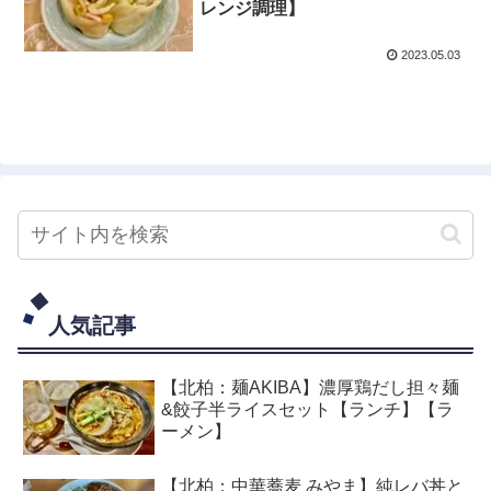
レンジ調理】
2023.05.03
人気記事
【北柏：麺AKIBA】濃厚鶏だし担々麺
&餃子半ライスセット【ランチ】【ラ
ーメン】
【北柏：中華蕎麦 みやま】純レバ丼と