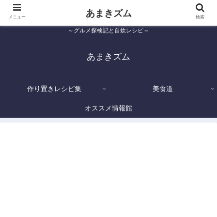
あまきズム
メニュー
検索
～グルメ探検記と自炊レシピ～
あまきズム
作り置きレシピ集
美食道
オススメ情報館