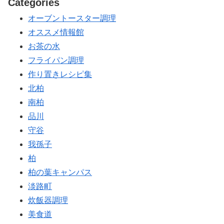
Categories
オーブントースター調理
オススメ情報館
お茶の水
フライパン調理
作り置きレシピ集
北柏
南柏
品川
守谷
我孫子
柏
柏の葉キャンパス
淡路町
炊飯器調理
美食道