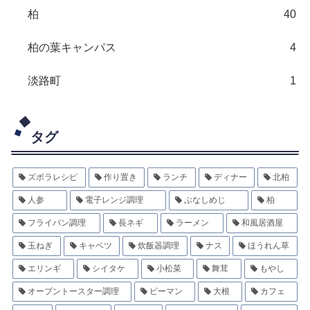
柏
40
柏の葉キャンパス
4
淡路町
1
タグ
ズボラレシピ
作り置き
ランチ
ディナー
北柏
人参
電子レンジ調理
ぶなしめじ
柏
フライパン調理
長ネギ
ラーメン
和風居酒屋
玉ねぎ
キャベツ
炊飯器調理
ナス
ほうれん草
エリンギ
シイタケ
小松菜
舞茸
もやし
オーブントースター調理
ピーマン
大根
カフェ