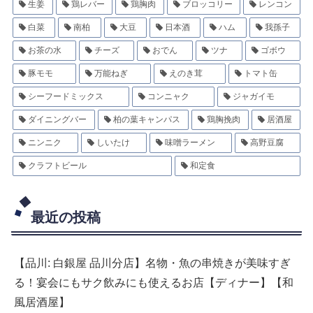
生姜
鶏レバー
鶏胸肉
ブロッコリー
レンコン
白菜
南柏
大豆
日本酒
ハム
我孫子
お茶の水
チーズ
おでん
ツナ
ゴボウ
豚モモ
万能ねぎ
えのき茸
トマト缶
シーフードミックス
コンニャク
ジャガイモ
ダイニングバー
柏の葉キャンパス
鶏胸挽肉
居酒屋
ニンニク
しいたけ
味噌ラーメン
高野豆腐
クラフトビール
和定食
最近の投稿
【品川: 白銀屋 品川分店】名物・魚の串焼きが美味すぎ
る！宴会にもサク飲みにも使えるお店【ディナー】【和
風居酒屋】