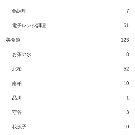
鍋調理
7
電子レンジ調理
51
美食道
123
お茶の水
8
北柏
52
南柏
10
品川
1
守谷
3
我孫子
10