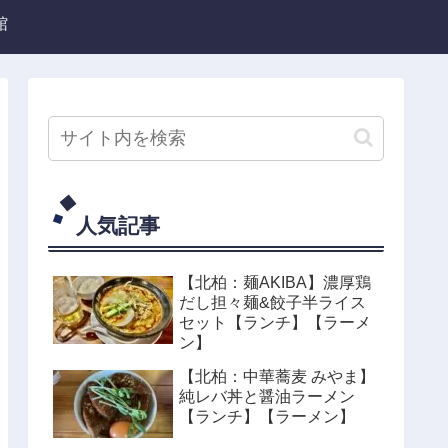
館
人気記事
【北柏：麺AKIBA】濃厚鶏
だし担々麺&餃子半ライス
セット【ランチ】【ラーメ
ン】
【北柏：中華蕎麦 みやま】
純レバ丼と醤油ラーメン
【ランチ】【ラーメン】