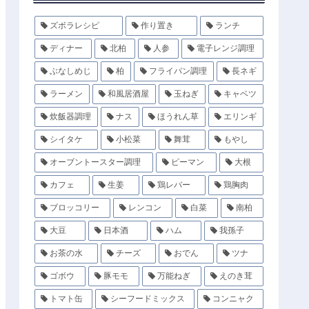
ズボラレシピ
作り置き
ランチ
ディナー
北柏
人参
電子レンジ調理
ぶなしめじ
柏
フライパン調理
長ネギ
ラーメン
和風居酒屋
玉ねぎ
キャベツ
炊飯器調理
ナス
ほうれん草
エリンギ
シイタケ
小松菜
舞茸
もやし
オーブントースター調理
ピーマン
大根
カフェ
生姜
鶏レバー
鶏胸肉
ブロッコリー
レンコン
白菜
南柏
大豆
日本酒
ハム
我孫子
お茶の水
チーズ
おでん
ツナ
ゴボウ
豚モモ
万能ねぎ
えのき茸
トマト缶
シーフードミックス
コンニャク