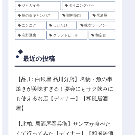
ジャガイモ
ダイニングバー
柏の葉キャンパス
鶏胸挽肉
居酒屋
ニンニク
しいたけ
味噌ラーメン
高野豆腐
クラフトビール
和定食
最近の投稿
【品川: 白銀屋 品川分店】名物・魚の串
焼きが美味すぎる！宴会にもサク飲みに
も使えるお店【ディナー】【和風居酒
屋】
【北柏: 居酒屋吞兵衛】サンマが食べた
くて行ってみた【ディナー】【和風居酒