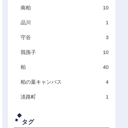
南柏
10
品川
1
守谷
3
我孫子
10
柏
40
柏の葉キャンパス
4
淡路町
1
タグ