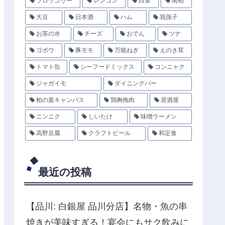
ブロッコリー
レンコン
白菜
南柏
大豆
日本酒
ハム
我孫子
お茶の水
チーズ
おでん
ツナ
ゴボウ
豚モモ
万能ねぎ
えのき茸
トマト缶
シーフードミックス
コンニャク
ジャガイモ
ダイニングバー
柏の葉キャンパス
鶏胸挽肉
居酒屋
ニンニク
しいたけ
味噌ラーメン
高野豆腐
クラフトビール
和定食
最近の投稿
【品川: 白銀屋 品川分店】名物・魚の串
焼きが美味すぎる！宴会にもサク飲みに