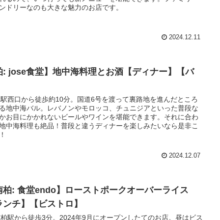
ンドリーなのも大きな魅力のお店です。
2024.12.11
柏: jose食堂】地中海料理とお酒【ディナー】【バ
】
柏駅西口から徒歩約10分。国道6号を渡って裏路地を進んだところ
る地中海バル。レバノンやモロッコ、チュニジアといった普段な
かお目にかかれないビールやワインを堪能できます。それに合わ
地中海料理も絶品！普段と違うディナーを楽しみたいなら是非こ
！
2024.12.07
南柏: 食堂endo】ローストポークオーバーライス
ランチ】【ビストロ】
南柏駅から徒歩3分。2024年9月にオープンしたてのお店。昼はビス