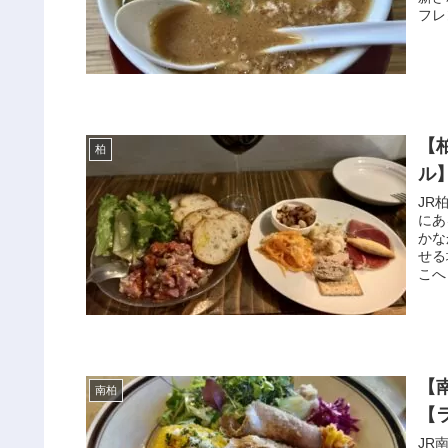
フレ
【
柏
ル
JR
にあ
かな
せる
こへ
【
南柏
【
JR