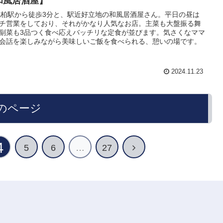
和風居酒屋】
北柏駅から徒歩3分と、駅近好立地の和風居酒屋さん。平日の昼は
チ営業をしており、それがかなり人気なお店。主菜も大盤振る舞
副菜も3品つく食べ応えバッチリな定食が並びます。気さくなママ
会話を楽しみながら美味しいご飯を食べられる、憩いの場です。
2024.11.23
のページ
4
5
6
…
27