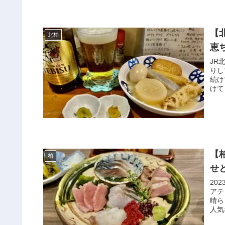
【
北柏
恵
JR
りし
続け
けて
【
柏
せ
20
アテ
晴ら
人気