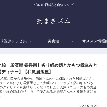
～グルメ探検記と自炊レシピ～
あまきズム
り置きレシピ集
美食道
オススメ情報
北柏：居酒屋 吞兵衛】炙り締め鯖とかもつ煮込みと
【ディナー】【和風居酒屋】
北柏駅北口から徒歩4分。酒屋さんの中に併設された居酒屋さん。
ューアルにより居酒屋として大幅パワーアップ！店のキャパも、
のクオリティも素晴らしくなりました。人気メニューのもつ煮込
炙り締め鯖は絶品！地元で愛される居酒屋さんへと変貌を遂げま
。
2025.01.23