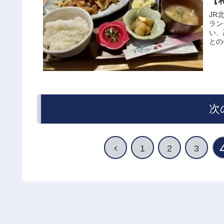
【
JR
ラン
い、
との
次
1
2
3