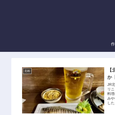
作
【
北柏
か
JR
リニ
料理
みや
した