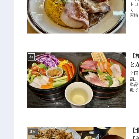
トロ
く、
素晴
【
柏
と
全国
舗。
単品
数で
【
北柏