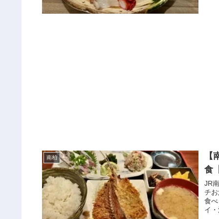
【
南柏
食
JR
チお
食べ
イ・