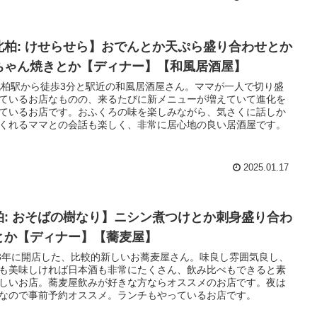
北柏: けせらせら】おでんとか天ぷら盛り合わせとか
ちゃん焼きとか【ディナー】【和風居酒屋】
北柏駅から徒歩3分と駅近の和風居酒屋さん。ママが一人で切り盛
ているお店なものの、来るたびに新メニューが増えていて進化を
ているお店です。おふくろの味を楽しみながら、気さくに話しか
くれるママとの会話も楽しく、非常に居心地の良い居酒屋です。
2025.01.17
柏: おそばの樹なり】ニシン煮つけとか刺身盛り合わ
とか【ディナー】【蕎麦屋】
23年に開店した、比較的新しいお蕎麦屋さん。味良し雰囲気良し、
も美味しければ日本酒も非常にたくさん、飲み比べもできると素
しいお店。蕎麦屋飲みが好きな方ならオススメのお店です。夜は
なので事前予約オススメ。ランチもやっているお店です。