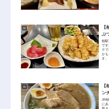
【
柏
ぶ
柏駅
です
テで
かも
す。
【
柏
ン
JR
にあ
新さ