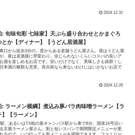
2024.12.31
柏: 旬味旬彩 七味家】天ぷら盛り合わせとかまぐろ
つとか【ディナー】【うどん居酒屋】
東口から徒歩3分の、昔からある老舗うどん屋さん。昼はうどん屋
が、夜は居酒屋に早変わり。信じられないくらいコスパの良いア
お酒を楽しめるお店です。安いだけでなく、美味しさも抜群！し
日本酒の種類も充実。吞兵衛なら来ないわけにはいかないお店で
2024.12.20
柏: ラーメン横綱】煮込み豚バラ肉味噌ラーメン【ラ
チ】【ラーメン】
柏駅、あるいはTX柏の葉キャンパス駅から車で8分、国道16号沿い
る京風ラーメン屋さん。割と短いスパンで期間限定メニューが更
れるので、いつ行っても新メニューを堪能できます。ファミリー