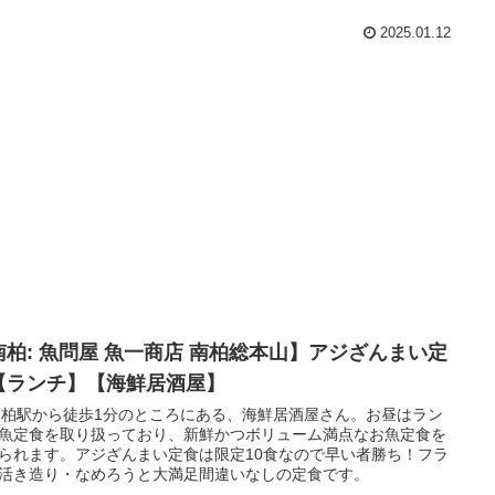
2025.01.12
南柏: 魚問屋 魚一商店 南柏総本山】アジざんまい定
【ランチ】【海鮮居酒屋】
南柏駅から徒歩1分のところにある、海鮮居酒屋さん。お昼はラン
魚定食を取り扱っており、新鮮かつボリューム満点なお魚定食を
られます。アジざんまい定食は限定10食なので早い者勝ち！フラ
活き造り・なめろうと大満足間違いなしの定食です。