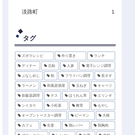
淡路町
1
タグ
ズボラレシピ
作り置き
ランチ
ディナー
北柏
人参
電子レンジ調理
ぶなしめじ
柏
フライパン調理
長ネギ
ラーメン
和風居酒屋
玉ねぎ
キャベツ
炊飯器調理
ナス
ほうれん草
エリンギ
シイタケ
小松菜
舞茸
もやし
オーブントースター調理
ピーマン
大根
カフェ
生姜
鶏レバー
鶏胸肉