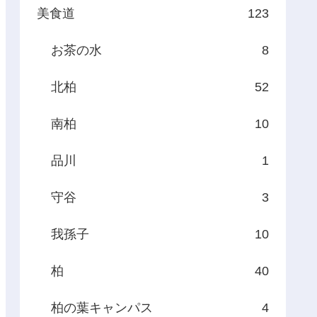
美食道
123
お茶の水
8
北柏
52
南柏
10
品川
1
守谷
3
我孫子
10
柏
40
柏の葉キャンパス
4