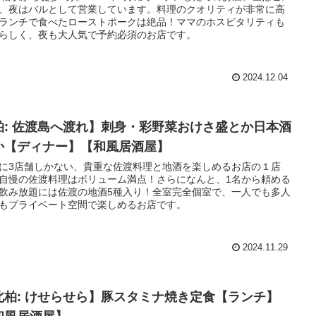
、夜はバルとして営業しています。料理のクオリティが非常に高
ランチで食べたローストポークは絶品！ママのホスピタリティも
らしく、夜も大人気で予約必須のお店です。
2024.12.04
柏: 佐渡島へ渡れ】刺身・彩野菜おけさ盛とか日本酒
か【ディナー】【和風居酒屋】
に3店舗しかない、貴重な佐渡料理と地酒を楽しめるお店の１店
自慢の佐渡料理はボリューム満点！さらになんと、1名から頼める
飲み放題には佐渡の地酒5種入り！全室完全個室で、一人でも多人
もプライベート空間で楽しめるお店です。
2024.11.29
北柏: けせらせら】豚スタミナ焼き定食【ランチ】