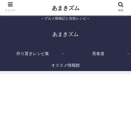
あまきズム
メニュー
検索
～グルメ探検記と自炊レシピ～
あまきズム
作り置きレシピ集
美食道
オススメ情報館