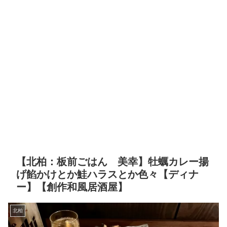
【北柏：板前ごはん 美幸】牡蠣カレー揚
げ餡かけとか鮭ハラスとか色々【ディナ
ー】【創作和風居酒屋】
北柏