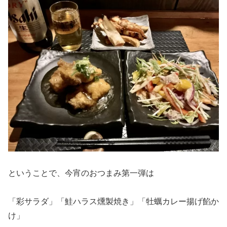
ということで、今宵のおつまみ第一弾は
「彩サラダ」「鮭ハラス燻製焼き」「牡蠣カレー揚げ餡か
け」