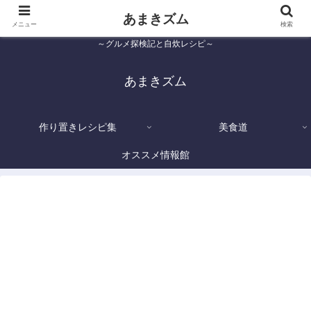
あまきズム
メニュー
検索
～グルメ探検記と自炊レシピ～
あまきズム
作り置きレシピ集
美食道
オススメ情報館