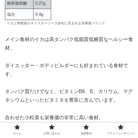
飽和脂肪酸
0.27g
塩分
0.4g
イカと青梗菜のオイスターソース炒めに含まれる栄養素バランス
メイン食材のイカは高タンパク低脂質低糖質なヘルシー食
材。
ダイエッター・ボディビルダーにも好まれている食材で
す。
タンパク質だけでなく、ビタミンB6、E、カリウム、マグ
ネシウムといったビタミネを豊富に含んでいます。
合わせた小松菜も栄養価の非常に高い食材。
ホーム
お問い合わせ
免責事項
プライバシーポリシー
ビタミンA、C、E、カリウム、カルシウム、鉄といった