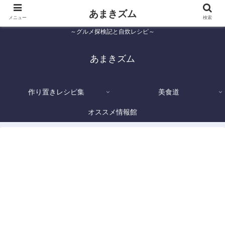
あまきズム
メニュー
検索
～グルメ探検記と自炊レシピ～
あまきズム
作り置きレシピ集
美食道
オススメ情報館