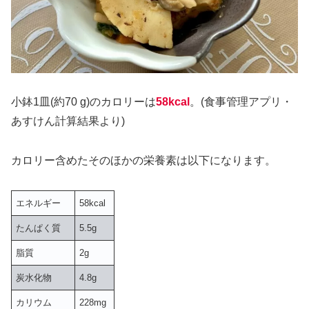
小鉢1皿(約70 g)のカロリーは
58kcal
。(食事管理アプリ・
あすけん計算結果より)
カロリー含めたそのほかの栄養素は以下になります。
エネルギー
58kcal
たんぱく質
5.5g
脂質
2g
炭水化物
4.8g
カリウム
228mg