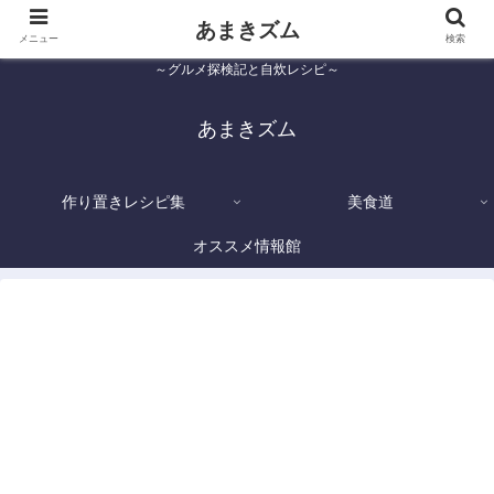
あまきズム
メニュー
検索
～グルメ探検記と自炊レシピ～
あまきズム
作り置きレシピ集
美食道
オススメ情報館