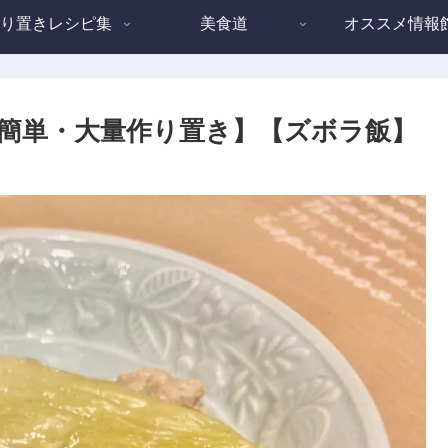
り置きレシピ集
美食道
オススメ情報
簡単・大量作り置き】【ズボラ飯】