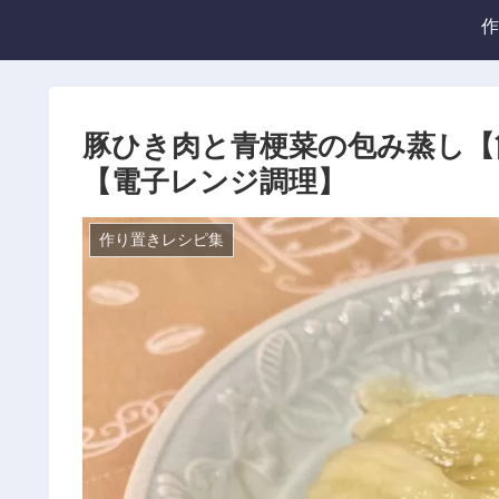
作
豚ひき肉と青梗菜の包み蒸し【
【電子レンジ調理】
作り置きレシピ集