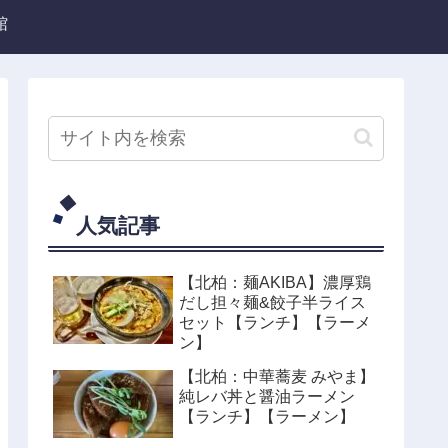
館
人気記事
【北柏：麺AKIBA】濃厚鶏
だし担々麺&餃子半ライス
セット【ランチ】【ラーメ
ン】
【北柏：中華蕎麦 みやま】
純レバ丼と醤油ラーメン
【ランチ】【ラーメン】