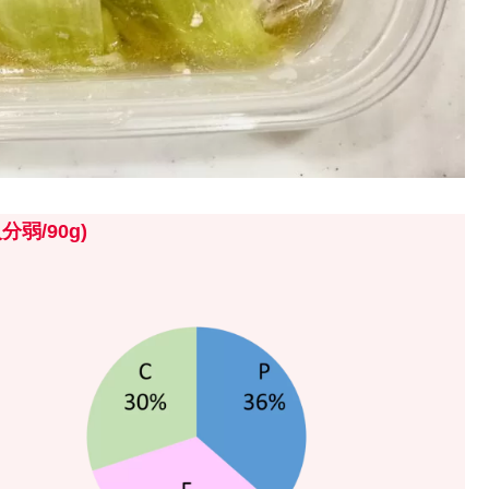
人分弱/
9
0g)