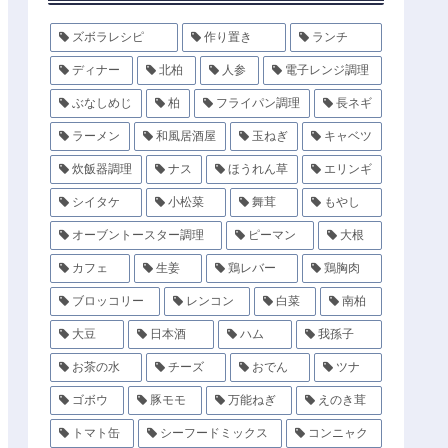
ズボラレシピ
作り置き
ランチ
ディナー
北柏
人参
電子レンジ調理
ぶなしめじ
柏
フライパン調理
長ネギ
ラーメン
和風居酒屋
玉ねぎ
キャベツ
炊飯器調理
ナス
ほうれん草
エリンギ
シイタケ
小松菜
舞茸
もやし
オーブントースター調理
ピーマン
大根
カフェ
生姜
鶏レバー
鶏胸肉
ブロッコリー
レンコン
白菜
南柏
大豆
日本酒
ハム
我孫子
お茶の水
チーズ
おでん
ツナ
ゴボウ
豚モモ
万能ねぎ
えのき茸
トマト缶
シーフードミックス
コンニャク