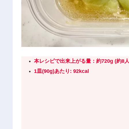
本レシピで出来上がる量：約720
g (約
8
1皿(
90
g)あたり: 92kcal