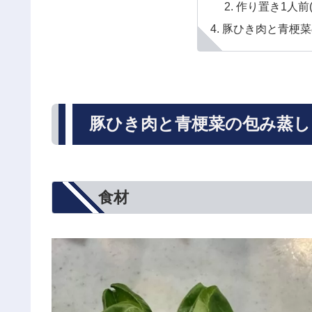
作り置き1人前(
豚ひき肉と青梗菜
豚ひき肉と青梗菜の包み蒸し
食材