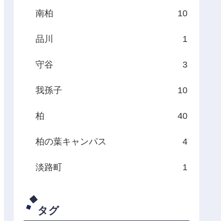
南柏
10
品川
1
守谷
3
我孫子
10
柏
40
柏の葉キャンパス
4
淡路町
1
タグ