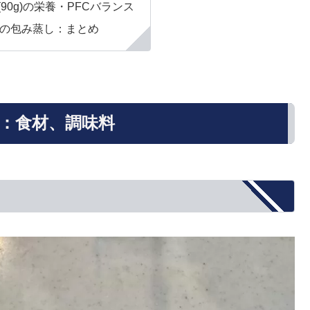
90g)の栄養・PFCバランス
の包み蒸し：まとめ
：食材、調味料