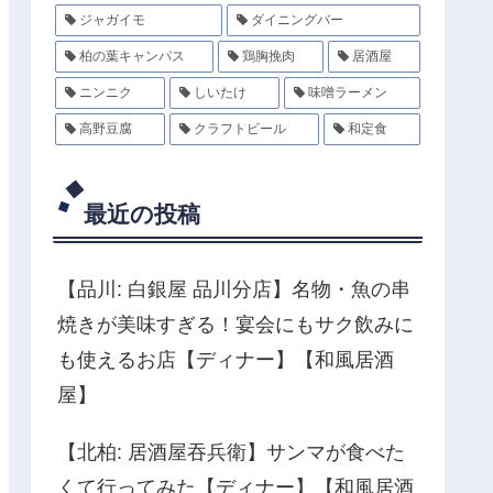
ジャガイモ
ダイニングバー
柏の葉キャンパス
鶏胸挽肉
居酒屋
ニンニク
しいたけ
味噌ラーメン
高野豆腐
クラフトビール
和定食
最近の投稿
【品川: 白銀屋 品川分店】名物・魚の串
焼きが美味すぎる！宴会にもサク飲みに
も使えるお店【ディナー】【和風居酒
屋】
【北柏: 居酒屋吞兵衛】サンマが食べた
くて行ってみた【ディナー】【和風居酒