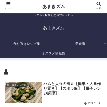
あまきズム
メニュー
検索
～グルメ探検記と自炊レシピ～
あまきズム
作り置きレシピ集
美食道
オススメ情報館
ハムと大豆の煮豆【簡単・大量作
作り置きレシピ集
り置き】【ズボラ飯】【電子レン
ジ調理】
2022.01.19