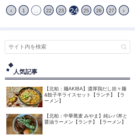
24
1
…
22
23
25
26
27
人気記事
【北柏：麺AKIBA】濃厚鶏だし担々麺
&餃子半ライスセット【ランチ】【ラ
ーメン】
【北柏：中華蕎麦 みやま】純レバ丼と
醤油ラーメン【ランチ】【ラーメン】