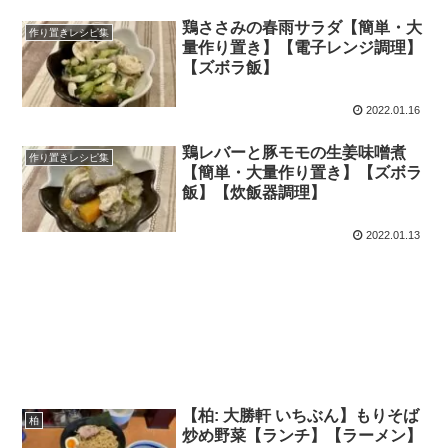
鶏ささみの春雨サラダ【簡単・大
作り置きレシピ集
量作り置き】【電子レンジ調理】
【ズボラ飯】
2022.01.16
鶏レバーと豚モモの生姜味噌煮
作り置きレシピ集
【簡単・大量作り置き】【ズボラ
飯】【炊飯器調理】
2022.01.13
【柏: 大勝軒 いちぶん】もりそば
柏
炒め野菜【ランチ】【ラーメン】