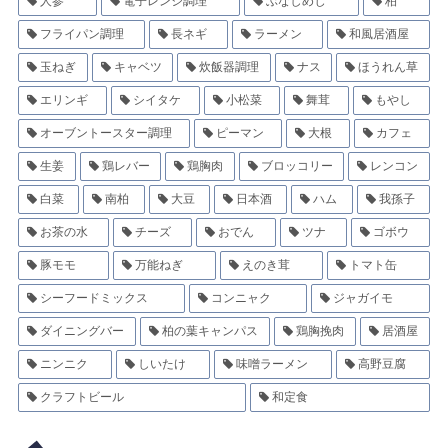
人参
電子レンジ調理
ぶなしめじ
柏
フライパン調理
長ネギ
ラーメン
和風居酒屋
玉ねぎ
キャベツ
炊飯器調理
ナス
ほうれん草
エリンギ
シイタケ
小松菜
舞茸
もやし
オーブントースター調理
ピーマン
大根
カフェ
生姜
鶏レバー
鶏胸肉
ブロッコリー
レンコン
白菜
南柏
大豆
日本酒
ハム
我孫子
お茶の水
チーズ
おでん
ツナ
ゴボウ
豚モモ
万能ねぎ
えのき茸
トマト缶
シーフードミックス
コンニャク
ジャガイモ
ダイニングバー
柏の葉キャンパス
鶏胸挽肉
居酒屋
ニンニク
しいたけ
味噌ラーメン
高野豆腐
クラフトビール
和定食