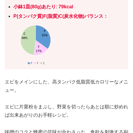
小鉢1皿(
80
g)あたり: 79kcal
P(タンパク質)F(脂質)C(炭水化物)バランス
：
エビをメインにした、高タンパク低脂質低カロリーなメニ
ュー。
エビに片栗粉をまぶし、野菜を切ったらあとは順に炒めれ
ば出来あがりのお手軽レシピ。
味噌のコクと蜂蜜の甘味が合わさった、食欲を刺激する副