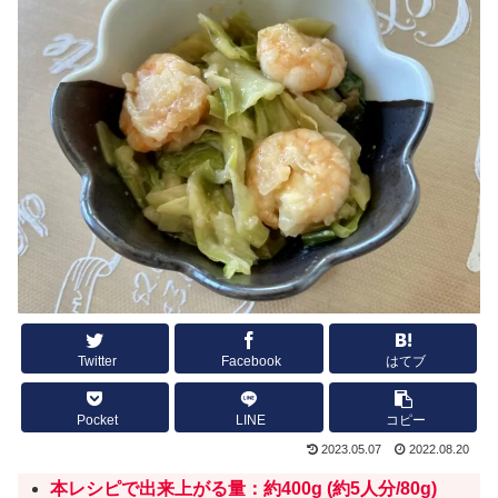
Twitter
Facebook
はてブ
Pocket
LINE
コピー
2023.05.07
2022.08.20
本レシピで出来上がる量：約400g (約
5人分/
80g)