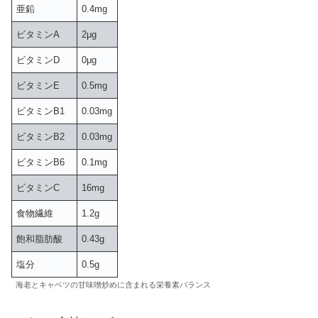
亜鉛
0.4mg
ビタミンA
2μg
ビタミンD
0μg
ビタミンE
0.5mg
ビタミンB1
0.03mg
ビタミンB2
0.03mg
ビタミンB6
0.1mg
ビタミンC
16mg
食物繊維
1.2g
飽和脂肪酸
0.43g
塩分
0.5g
海老とキャベツの甘味噌炒めに含まれる栄養素バランス