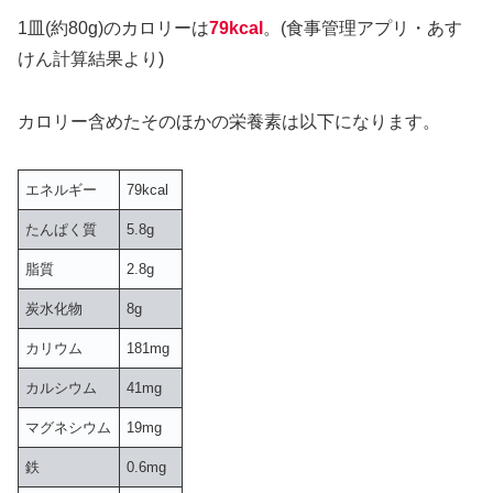
1皿(約80g)のカロリーは
79kcal
。(食事管理アプリ・あす
けん計算結果より)
カロリー含めたそのほかの栄養素は以下になります。
エネルギー
79kcal
たんぱく質
5.8g
脂質
2.8g
炭水化物
8g
カリウム
181mg
カルシウム
41mg
マグネシウム
19mg
鉄
0.6mg