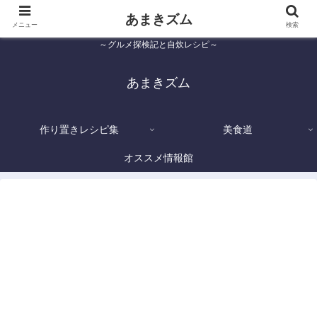
あまきズム
メニュー
検索
～グルメ探検記と自炊レシピ～
あまきズム
作り置きレシピ集
美食道
オススメ情報館