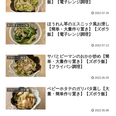
飯】【電子レンジ調理】
2022.07.16
ほうれん草のエスニック風お浸し
作り置きレシピ集
【簡単・大量作り置き】【ズボラ
飯】【電子レンジ調理】
2022.07.13
サバとピーマンのおかか炒め【簡
フライパン調理
単・大量作り置き】【ズボラ飯】
【フライパン調理】
2022.05.29
ベビーホタテのガリバタ蒸し【大
フライパン調理
量・簡単作り置き】【ズボラ飯】
2022.05.08