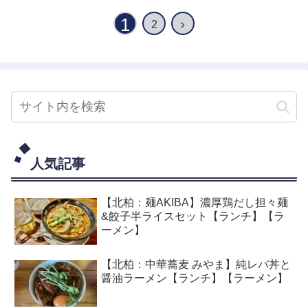
1
2
人気記事
【北柏：麺AKIBA】濃厚鶏だし担々麺
&餃子半ライスセット【ランチ】【ラ
ーメン】
【北柏：中華蕎麦 みやま】純レバ丼と
醤油ラーメン【ランチ】【ラーメン】