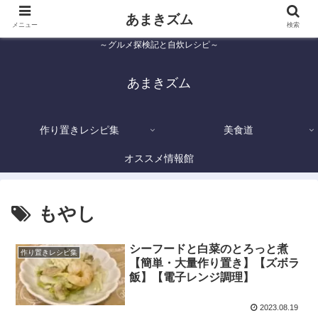
あまきズム
メニュー
検索
～グルメ探検記と自炊レシピ～
あまきズム
作り置きレシピ集
美食道
オススメ情報館
もやし
シーフードと白菜のとろっと煮
作り置きレシピ集
【簡単・大量作り置き】【ズボラ
飯】【電子レンジ調理】
2023.08.19