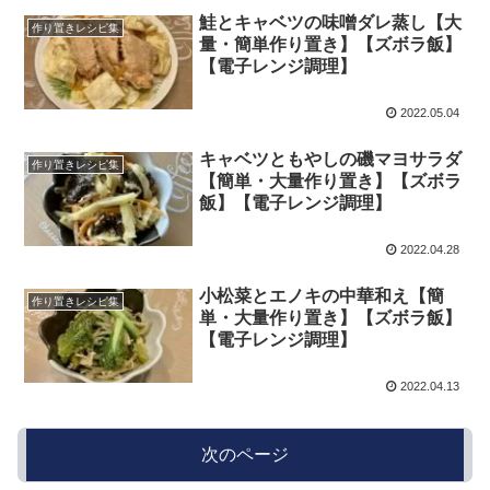
鮭とキャベツの味噌ダレ蒸し【大
作り置きレシピ集
量・簡単作り置き】【ズボラ飯】
【電子レンジ調理】
2022.05.04
キャベツともやしの磯マヨサラダ
作り置きレシピ集
【簡単・大量作り置き】【ズボラ
飯】【電子レンジ調理】
2022.04.28
小松菜とエノキの中華和え【簡
作り置きレシピ集
単・大量作り置き】【ズボラ飯】
【電子レンジ調理】
2022.04.13
次のページ