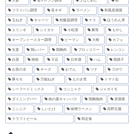
人参
電子レンジ調理
ぶなしめじ
柏
フライパン調理
長ネギ
ラーメン
和風居酒屋
玉ねぎ
キャベツ
炊飯器調理
ナス
ほうれん草
エリンギ
シイタケ
小松菜
舞茸
もやし
オーブントースター調理
ピーマン
大根
カフェ
生姜
鶏レバー
鶏胸肉
ブロッコリー
レンコン
白菜
南柏
大豆
日本酒
ハム
我孫子
お茶の水
チーズ
おでん
ツナ
ゴボウ
豚モモ
万能ねぎ
えのき茸
トマト缶
シーフードミックス
コンニャク
ジャガイモ
ダイニングバー
柏の葉キャンパス
鶏胸挽肉
居酒屋
ニンニク
しいたけ
味噌ラーメン
高野豆腐
クラフトビール
和定食