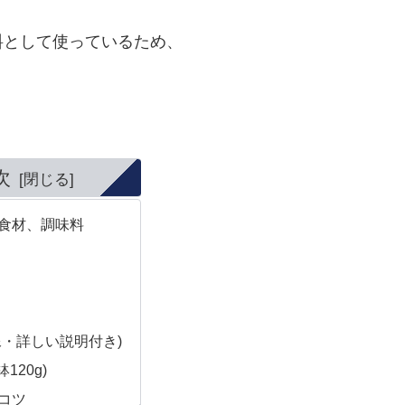
料として使っているため、
次
食材、調味料
料
像・詳しい説明付き)
120g)
コツ