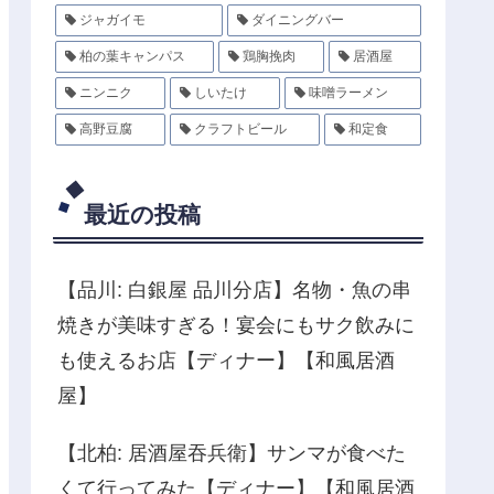
ジャガイモ
ダイニングバー
柏の葉キャンパス
鶏胸挽肉
居酒屋
ニンニク
しいたけ
味噌ラーメン
高野豆腐
クラフトビール
和定食
最近の投稿
【品川: 白銀屋 品川分店】名物・魚の串
焼きが美味すぎる！宴会にもサク飲みに
も使えるお店【ディナー】【和風居酒
屋】
【北柏: 居酒屋吞兵衛】サンマが食べた
くて行ってみた【ディナー】【和風居酒