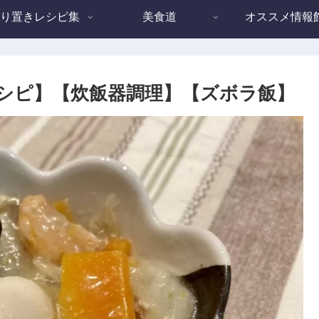
り置きレシピ集
美食道
オススメ情報
シピ】【炊飯器調理】【ズボラ飯】