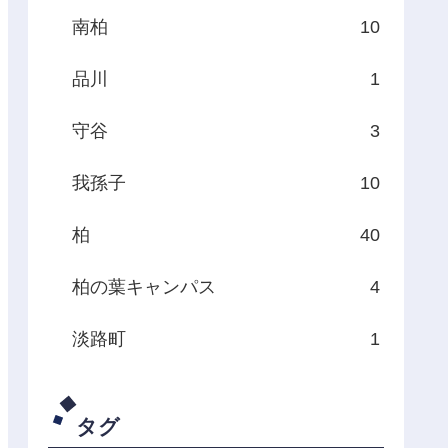
南柏
10
品川
1
守谷
3
我孫子
10
柏
40
柏の葉キャンパス
4
淡路町
1
タグ