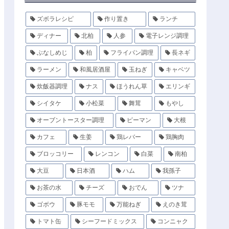
ズボラレシピ
作り置き
ランチ
ディナー
北柏
人参
電子レンジ調理
ぶなしめじ
柏
フライパン調理
長ネギ
ラーメン
和風居酒屋
玉ねぎ
キャベツ
炊飯器調理
ナス
ほうれん草
エリンギ
シイタケ
小松菜
舞茸
もやし
オーブントースター調理
ピーマン
大根
カフェ
生姜
鶏レバー
鶏胸肉
ブロッコリー
レンコン
白菜
南柏
大豆
日本酒
ハム
我孫子
お茶の水
チーズ
おでん
ツナ
ゴボウ
豚モモ
万能ねぎ
えのき茸
トマト缶
シーフードミックス
コンニャク