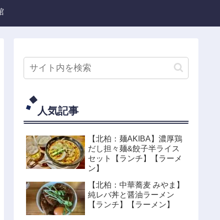
館
人気記事
【北柏：麺AKIBA】濃厚鶏
だし担々麺&餃子半ライス
セット【ランチ】【ラーメ
ン】
【北柏：中華蕎麦 みやま】
純レバ丼と醤油ラーメン
【ランチ】【ラーメン】