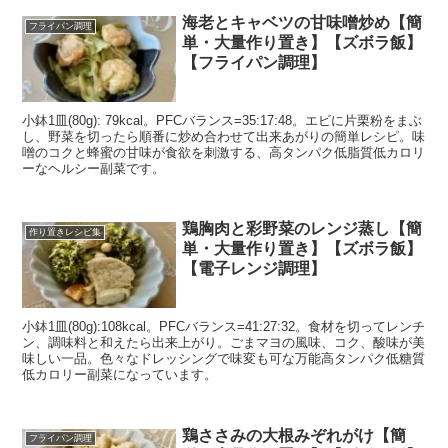
海老とキャベツの甘味噌炒め【簡
フライパン調理
単・大量作り置き】【ズボラ飯】
【フライパン調理】
小鉢1皿(80g): 79kcal。PFCバランス=35:17:48。エビに片栗粉をまぶ
し、野菜を切ったら順番に炒め合わせて出来あがりの簡単レシピ。味
噌のコクと蜂蜜の甘味が食欲を刺激する、高タンパク低脂質低カロリ
ーなヘルシー副菜です。
鶏胸肉と彩野菜のレンジ蒸し【簡
作り置きレシピ集
単・大量作り置き】【ズボラ飯】
【電子レンジ調理】
小鉢1皿(80g):108kcal。PFCバランス=41:27:32。食材を切ってレンチ
ン、調味料と和えたら出来上がり。ごまマヨの風味、コク、酸味が美
味しい一品。色々なドレッシングで味変も可な万能高タンパク低糖質
低カロリー副菜になっています。
鶏ささみの大根みぞれがけ【簡
フライパン調理