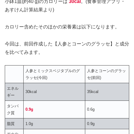
小鉢1皿(約40 g)のカロリーは
30cal
。(食事管理アプリ・
あすけん計算結果より)
カロリー含めたそのほかの栄養素は以下になります。
今回は、前回作成した【人参とコーンのグラッセ】と成分
を比べてみます。
人参とミックスベジタブルのグ
人参とコーンのグラッ
ラッセ(今回)
セ(前回)
エネル
30kcal
35kcal
ギー
タンパ
0.9g
0.6g
ク質
脂質
1.0g
0.9g