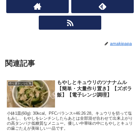
amakipapa
関連記事
もやしとキュウリのツナナムル
作り置きレシピ集
【簡単・大量作り置き】【ズボラ
飯】【電子レンジ調理】
小鉢1皿(60g): 30kcal。PFCバランス=46:26:28。キュウリを切って塩
もみし、もやしをレンチンしたらあとは全部混ぜ合わせて出来上がり
の高タンパク低糖質なメニュー。優しい中華味の中にもやしとキュリ
の歯ごたえが美味しい一品です。