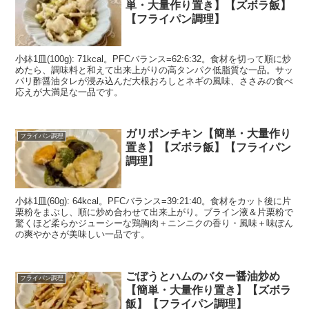
単・大量作り置き】【ズボラ飯】
【フライパン調理】
小鉢1皿(100g): 71kcal。PFCバランス=62:6:32。食材を切って順に炒
めたら、調味料と和えて出来上がりの高タンパク低脂質な一品。サッ
パリ酢醤油タレが浸み込んだ大根おろしとネギの風味、ささみの食べ
応えが大満足な一品です。
ガリポンチキン【簡単・大量作り
フライパン調理
置き】【ズボラ飯】【フライパン
調理】
小鉢1皿(60g): 64kcal。PFCバランス=39:21:40。食材をカット後に片
栗粉をまぶし、順に炒め合わせて出来上がり。ブライン液＆片栗粉で
驚くほど柔らかジューシーな鶏胸肉＋ニンニクの香り・風味＋味ぽん
の爽やかさが美味しい一品です。
ごぼうとハムのバター醤油炒め
フライパン調理
【簡単・大量作り置き】【ズボラ
飯】【フライパン調理】