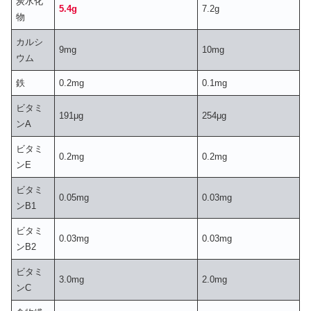
炭水化
5.4g
7.2g
物
カルシ
9mg
10mg
ウム
鉄
0.2mg
0.1mg
ビタミ
191μg
254μg
ンA
ビタミ
0.2mg
0.2mg
ンE
ビタミ
0.05mg
0.03mg
ンB1
ビタミ
0.03mg
0.03mg
ンB2
ビタミ
3.0mg
2.0mg
ンC