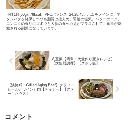
小鉢1皿(50g): 78kcal。PFCバランス=24:28:48。ハムをメインにして
タンパクを確保しつつも脂質は控えめ。醤油の塩気、バターのコク、
ニンニクの香りにゴボウと人参の食べ応えがプラスされて、食欲が刺
激される副菜になっています。
八宝菜【簡単・大量作り置きレシピ】
【炊飯器調理】【ズボラ飯】
【淡路町：Grilled Aging Beef】クラフト
ビールとワインと肉【ディナー】【ステ
ーキハウス】
コメント