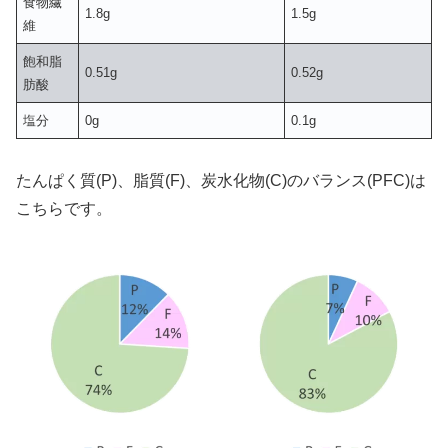
食物繊
1.8g
1.5g
維
飽和脂
0.51g
0.52g
肪酸
塩分
0g
0.1g
たんぱく質(P)、脂質(F)、炭水化物(C)のバランス(PFC)は
こちらです。