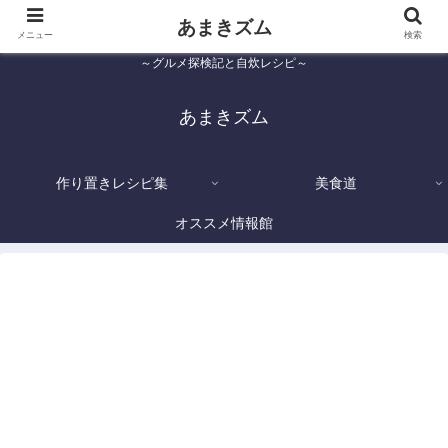
あまきズム
メニュー
検索
～グルメ探検記と自炊レシピ～
あまきズム
作り置きレシピ集
美食道
オススメ情報館